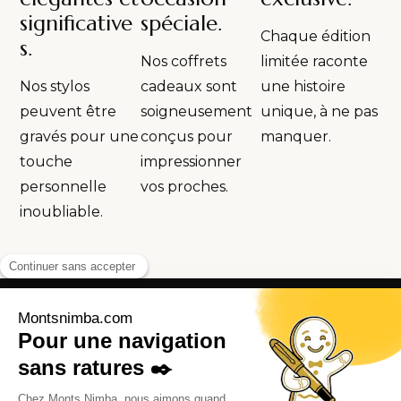
significative
spéciale.
Chaque édition
s.
Nos coffrets
limitée raconte
Nos stylos
cadeaux sont
une histoire
peuvent être
soigneusement
unique, à ne pas
gravés pour une
conçus pour
manquer.
touche
impressionner
personnelle
vos proches.
inoubliable.
Adresse:
R. Paul Langevin, Abidjan, Côte d’Ivoire