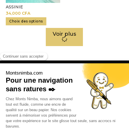
ASSINIE
34,000
CFA
Choix des options
Voir plus
Adresse:
R. Paul Langevin, Abidjan, Côte d’Ivoire
Contact:
+225 07 57 43 3963
contact@montsnimba.com