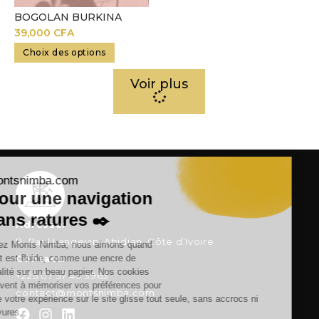
BOGOLAN BURKINA
39,000
CFA
Choix des options
Voir plus
Adresse:
R. Paul Langevin, Abidjan, Côte d’Ivoire
Contact:
+225 07 57 43 3963
contact@montsnimba.com