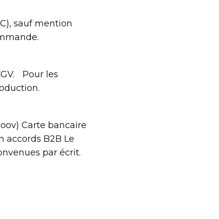
TC), sauf mention
commande.
CGV. Pour les
roduction.
oov) Carte bancaire
on accords B2B Le
onvenues par écrit.