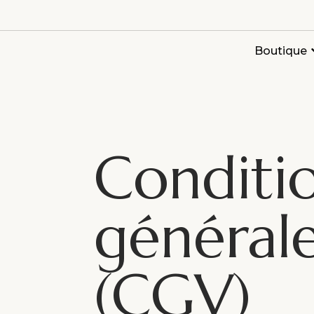
Boutique
Conditi
général
(CGV)