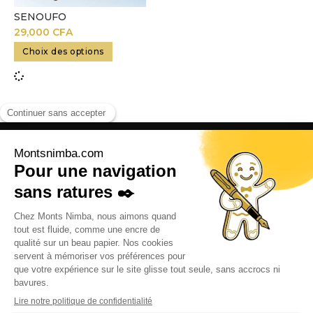
SENOUFO
29,000
CFA
Choix des options
Adresse:
R. Paul Langevin, Abidjan, Côte d’Ivoire
Contact:
+225 07 57 43 3963
contact@montsnimba.com
Produits
Solutions